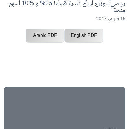
‏مجموعة فنادق الخليج تعلن عن 16.133 مليون دينار
بحريني ربح صافي موحد للعام 2016 مجلس الإدارة
يوصي بتوزيع أرباح نقدية قدرها 25% و ‏10% أسهم
Arabic PDF
English PDF