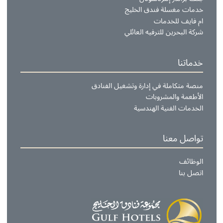
لمقاهي والصالات
ي إتش جي للضيافة
لخليج للضيافة
كاتب الخليج الفاخرة
با وصالون الخليج
لف براندز إنترناشونال
دمات مغسلة فندق الخليج
م فايف للخدمات
ركة البحرين للترفيه العائلي
دماتنا
نصة متكاملة في إدارة وتشغيل الفنادق
لأطعمة والمشروبات
لخدمات الفنية الهندسية