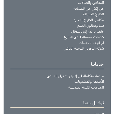
سالة الرئيس التنفيذي
جلس الإدارة
لإدارة التنفيذية
شروعاتنا
لفنادق والمنتجعات
لشقق الفندقية
لمطاعم
لمقاهي والصالات
ي إتش جي للضيافة
لخليج للضيافة
كاتب الخليج الفاخرة
با وصالون الخليج
لف براندز إنترناشونال
دمات مغسلة فندق الخليج
م فايف للخدمات