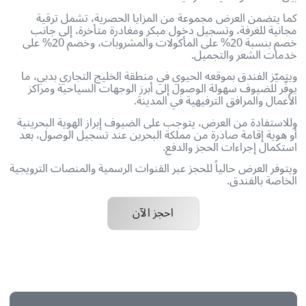
يمين في مملكة البحرين، وذلك ضمن تجربة ضيافة فاخرة
بين الراحة والرقي في قلب مدينة دبي، خلال فترة العيد وحتى
.
ويبدأ العرض من 25 ديناراً بحرينياً فقط لليلة الواحدة شاملاً الإفطار
ن، في خطوة تعكس حرص الفندق على تقديم تجربة إقامة
 تلبي تطلعات الزوار القادمين من البحرين، ضمن أجواء تجمع
فخامة والضيافة الراقية.
تضمن العرض مجموعة من المزايا الحصرية، تشمل ترقية
ة للغرفة، وتسجيل دخول مبكر ومغادرة متأخرة، إلى جانب
خصم بنسبة 20% على المأكولات والمشروبات، وخصم 20% على
 الشعر والتجميل.
ّز الفندق بموقعه الحيوي في منطقة الخليج التجاري بدبي، ما
 للضيوف سهولة الوصول إلى أبرز الوجهات السياحية ومراكز
ال والمرافق الترفيهية في المدينة.
تفادة من العرض، يتوجب على الضيوف إبراز الهوية البحرينية
ية إقامة صادرة من مملكة البحرين عند تسجيل الوصول، بعد
ال إجراءات الحجز والدفع.
ر العرض حالياً للحجز عبر القنوات الرسمية والمنصات الترويجية
ة بالفندق.