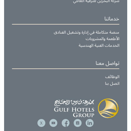
لخليج للضيافة
كاتب الخليج الفاخرة
با وصالون الخليج
لف براندز إنترناشونال
دمات مغسلة فندق الخليج
م فايف للخدمات
ركة البحرين للترفيه العائلي
دماتنا
نصة متكاملة في إدارة وتشغيل الفنادق
لأطعمة والمشروبات
لخدمات الفنية الهندسية
واصل معنا
لوظائف